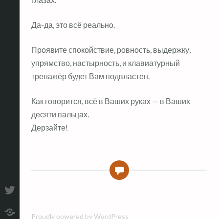
Да-да, это всё реально.
Проявите спокойствие, ровность, выдержку,
упрямство, настырность, и клавиатурный
тренажёр будет Вам подвластен.
Как говорится, всё в Ваших руках — в Ваших
десяти пальцах.
Дерзайте!
6
T
Proudly powered by WordPress